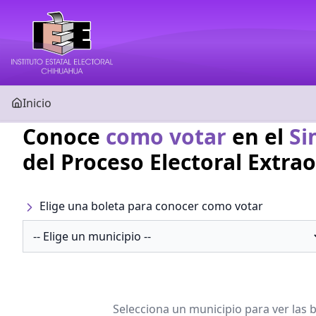
Inicio
Conoce
como votar
en el
Si
del Proceso Electoral Extra
Elige una boleta para conocer como votar
Selecciona un municipio para ver las b