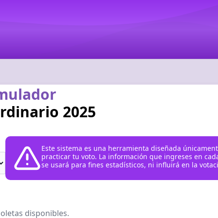
mulador
ordinario 2025
Este sistema es una herramienta diseñada únicamente
practicar tu voto. La información que ingreses en cad
se usará para fines estadísticos, ni influirá en la votaci
oletas disponibles.